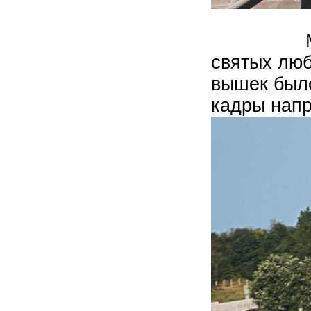
Можно ск
святых люб
вышек 
кадры напр