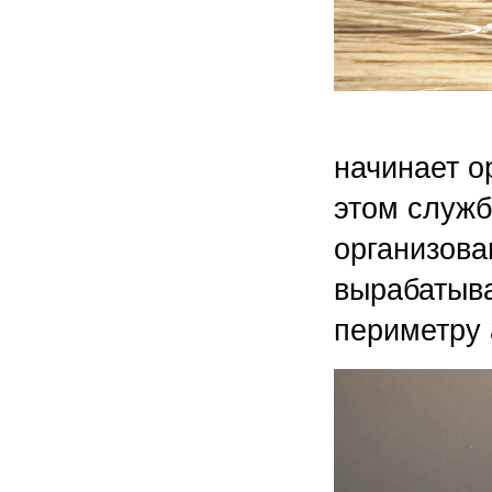
С 2007 г
начинает о
этом служб
организова
вырабатыва
периметру 