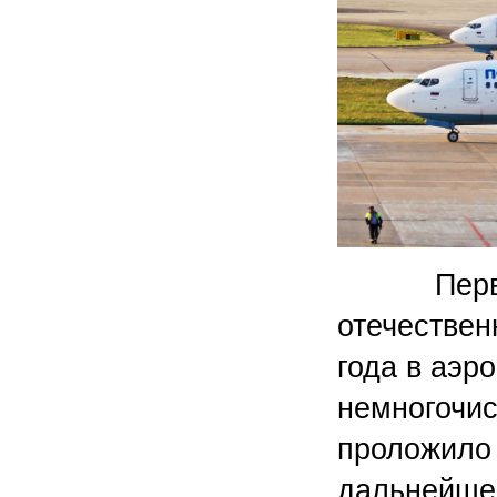
Первый о
отечествен
года в аэр
немногочис
проложило 
дальнейш