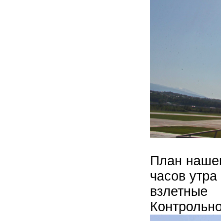
План нашег
часов утра
взлетны
Контрольн