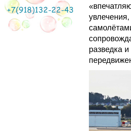
«впечатляю
увлечения,
самолётами
сопровожда
разведка и
передвиже