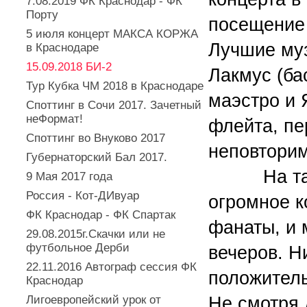
7.08.2019 ФК Краснодар - ФК
Порту
посещение 
5 июля концерт МАКСА КОРЖА
Лучшие муз
в Краснодаре
15.09.2018 БИ-2
Лакмус (ба
Тур Кубка ЧМ 2018 в Краснодаре
маэстро и 
Споттинг в Сочи 2017. Зачетный
неФормат!
флейта, пе
Споттинг во Внуково 2017
неповторим
Губернаторский Бал 2017.
На такое 
9 Мая 2017 года
Россия - Кот-ДИвуар
огромное к
ФК Краснодар - ФК Спартак
фанаты, и 
29.08.2015г.Скачки или не
футбольное Дерби
вечеров. Н
22.11.2016 Автограф сессия ФК
положитель
Краснодар
Лигоевропейский урок от
Не смотря 